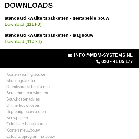
DOWNLOADS
standaard kwaliteitspakketten - gestapelde bouw
Download (111 kB)
standaard kwaliteitspakketten - laagbouw
Download (110 kB)
INFO@MBM-SYSTEMS.NL
020 - 41 85 177
Kosten woning bouwen
Stichtingskosten
Grondwaarde berekenen
Berekenen bouwkosten
Bouwkostenadvies
Online bouwkosten
Begroting bouwkosten
Bouwprijzen
Calculatie bouwkosten
Kosten nieuwbouw
Calculatieprogramma bouw