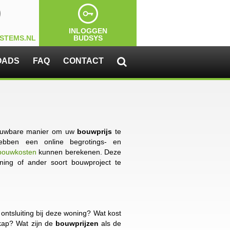
INLOGGEN
STEMS.NL
BUDSYS
OADS
FAQ
CONTACT

trouwbare manier om uw
bouwprijs
te
bben een online begrotings- en
bouwkosten
kunnen berekenen. Deze
ning of ander soort bouwproject te
ontsluiting bij deze woning? Wat kost
kap? Wat zijn de
bouwprijzen
als de