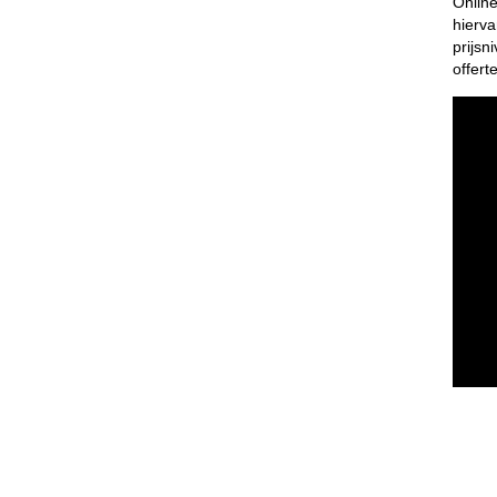
Onlin
hierv
prijsn
offert