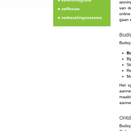
ketenintegratie
woning
van d
zelfbouw
onlin
verkavelingssessies
gaan 
Buds
Budsy
B
Bi
St
Re
Me
Het s
aanne
maakt
aanne
Ontd
BudsyS