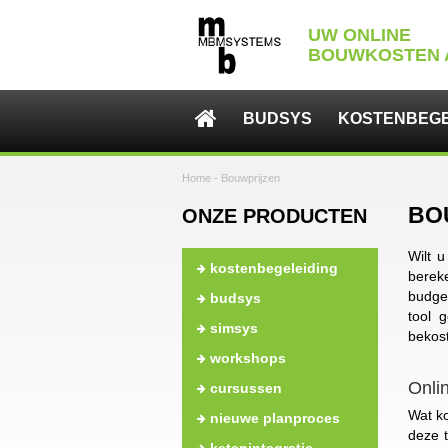
UW ONLINE
BOUWKOSTEN 

BUDSYS
KOSTENBEGE
Home
-
Bouwprijzen
BO
ONZE PRODUCTEN
Wilt 
kostenbegeleiding
bere
budge
budsys
tool 
simsys
bekos
workshops
Onli
cursussen
Wat ko
nieuwe planproces
deze 