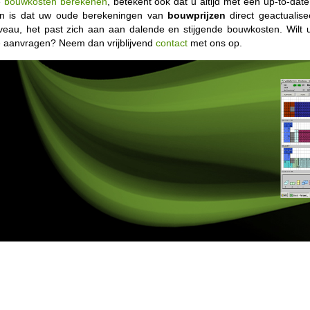
e
bouwkosten berekenen
, betekent ook dat u altijd met een up-to-dat
an is dat uw oude berekeningen van
bouwprijzen
direct geactuali
iveau, het past zich aan aan dalende en stijgende bouwkosten. Wilt 
e aanvragen? Neem dan vrijblijvend
contact
met ons op.