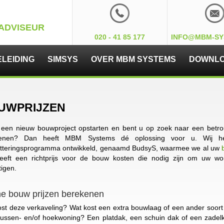
ADVISEUR
020 - 41 85 177
INFO@MBM-SY
LEIDING
SIMSYS
OVER MBM SYSTEMS
DOWNL
UWPRIJZEN
u een nieuw bouwproject opstarten en bent u op zoek naar een be
kenen? Dan heeft MBM Systems dé oplossing voor u. Wij he
tteringsprogramma ontwikkeld, genaamd BudsyS, waarmee we al uw
geeft een richtprijs voor de bouw kosten die nodig zijn om uw wo
tigen.
ne bouw prijzen berekenen
st deze verkaveling? Wat kost een extra bouwlaag of een ander soort 
tussen- en/of hoekwoning? Een platdak, een schuin dak of een zadel