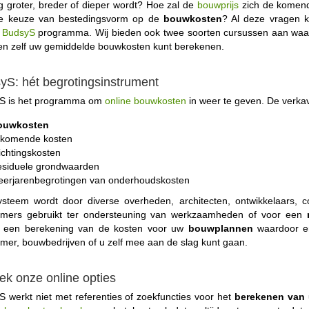
 groter, breder of dieper wordt? Hoe zal de
bouwprijs
zich de komende
e keuze van bestedingsvorm op de
bouwkosten
? Al deze vragen 
e
BudsyS
programma. Wij bieden ook twee soorten cursussen aan waar
en zelf uw gemiddelde bouwkosten kunt berekenen.
yS: hét begrotingsinstrument
S is het programma om
online bouwkosten
in weer te geven. De verkav
ouwkosten
jkomende kosten
ichtingskosten
siduele grondwaarden
erjarenbegrotingen van onderhoudskosten
ysteem wordt door diverse overheden, architecten, ontwikkelaars, 
mers gebruikt ter ondersteuning van werkzaamheden of voor een
 een berekening van de kosten voor uw
bouwplannen
waardoor er
mer, bouwbedrijven of u zelf mee aan de slag kunt gaan.
ek onze online opties
 werkt niet met referenties of zoekfuncties voor het
berekenen van 