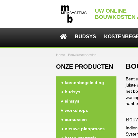
UW ONLINE
BOUWKOSTEN 

BUDSYS
KOSTENBEGE
Home
-
Bouwkostenadvies
BO
ONZE PRODUCTEN
Bent u
kostenbegeleiding
juiste
het bo
budsys
wonin
simsys
aanbes
workshops
Bouw
cursussen
Indie
nieuwe planproces
System