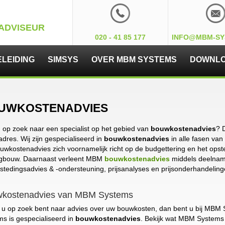
ADVISEUR
020 - 41 85 177
INFO@MBM-SY
LEIDING
SIMSYS
OVER MBM SYSTEMS
DOWNL
UWKOSTENADVIES
 op zoek naar een specialist op het gebied van
bouwkostenadvies
? 
 adres. Wij zijn gespecialiseerd in
bouwkostenadvies
in alle fasen van
uwkostenadvies zich voornamelijk richt op de budgettering en het op
gbouw. Daarnaast verleent MBM
bouwkostenadvies
middels deelna
tedingsadvies & -ondersteuning, prijsanalyses en prijsonderhandeling
kostenadvies van MBM Systems
n u op zoek bent naar advies over uw bouwkosten, dan bent u bij MBM 
s is gespecialiseerd in
bouwkostenadvies
. Bekijk wat MBM Systems