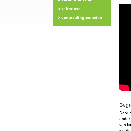
ketenintegratie
zelfbouw
verkavelingssessies
Begr
Door d
onder
van
b
worde