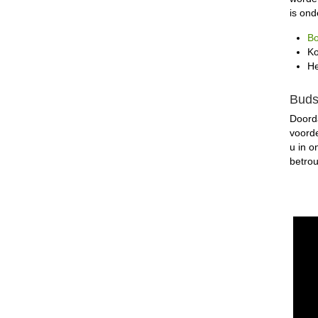
is ond
Bo
Ko
He
Buds
Doorda
voorde
u in 
betro