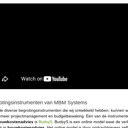
otingsinstrumenten van MBM Systems
e diverse begrotingsinstrumenten die wij ontwikkeld hebben, kunnen w
 meer projectmanagement en budgetbewaking. Eén van de instrumenten 
ouwkostenadvies
is
BudsyS
. BudsyS is een online model waar de verk
n in
bouwkostenadvies
. Het online model is door opdrachtgevers ze