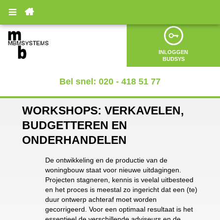

INLOGGEN
BUDSYS
Bel snel: 020 - 418 51 77
WORKSHOPS: VERKAVELEN,
BUDGETTEREN EN
ONDERHANDELEN
De ontwikkeling en de productie van de
woningbouw staat voor nieuwe uitdagingen.
Projecten stagneren, kennis is veelal uitbesteed
en het proces is meestal zo ingericht dat een (te)
duur ontwerp achteraf moet worden
gecorrigeerd. Voor een optimaal resultaat is het
essentieel de verschillende adviseurs en de