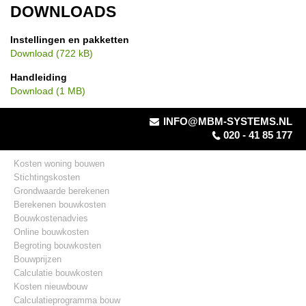
DOWNLOADS
Instellingen en pakketten
Download (722 kB)
Handleiding
Download (1 MB)
INFO@MBM-SYSTEMS.NL
020 - 41 85 177
Kosten woning bouwen
Stichtingskosten
Grondwaarde berekenen
Berekenen bouwkosten
Bouwkostenadvies
Online bouwkosten
Begroting bouwkosten
Bouwprijzen
Calculatie bouwkosten
Kosten nieuwbouw
Calculatieprogramma bouw