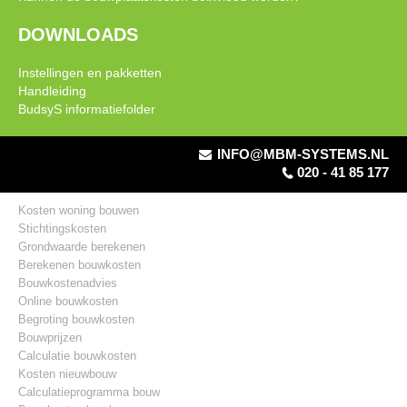
DOWNLOADS
Instellingen en pakketten
Handleiding
BudsyS informatiefolder
INFO@MBM-SYSTEMS.NL
020 - 41 85 177
Kosten woning bouwen
Stichtingskosten
Grondwaarde berekenen
Berekenen bouwkosten
Bouwkostenadvies
Online bouwkosten
Begroting bouwkosten
Bouwprijzen
Calculatie bouwkosten
Kosten nieuwbouw
Calculatieprogramma bouw